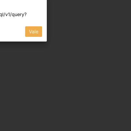
hql/v1/query?
Vale