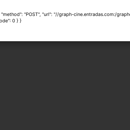
 { "method": "POST", "url": "//graph-cine.entradas.com:/grap
ode": 0 } }