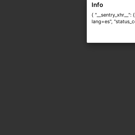
Info
{ "__sentry_xhr__":
lang=es", "status_c