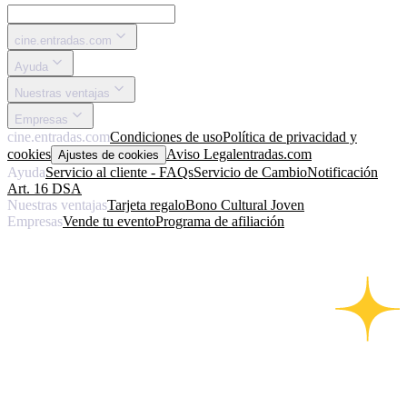
cine.entradas.com
Ayuda
Nuestras ventajas
Empresas
cine.entradas.com
Condiciones de uso
Política de privacidad y
cookies
Aviso Legal
entradas.com
Ajustes de cookies
Ayuda
Servicio al cliente - FAQs
Servicio de Cambio
Notificación
Art. 16 DSA
Nuestras ventajas
Tarjeta regalo
Bono Cultural Joven
Empresas
Vende tu evento
Programa de afiliación