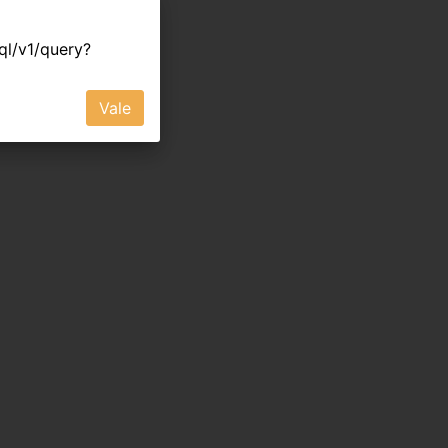
hql/v1/query?
Vale