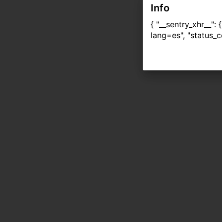
Info
{ "__sentry_xhr__":
lang=es", "status_c