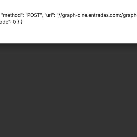
 { "method": "POST", "url": "//graph-cine.entradas.com:/grap
ode": 0 } }