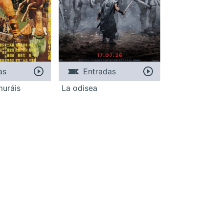
as
Entradas
muráis
La odisea