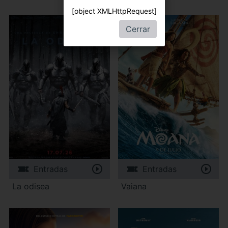
[object XMLHttpRequest]
Cerrar
Entradas
Entradas
La odisea
Vaiana