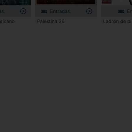
as
Entradas
En
ericano
Palestina 36
Ladrón de bi