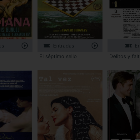
as
Entradas
En
El séptimo sello
Delitos y fal