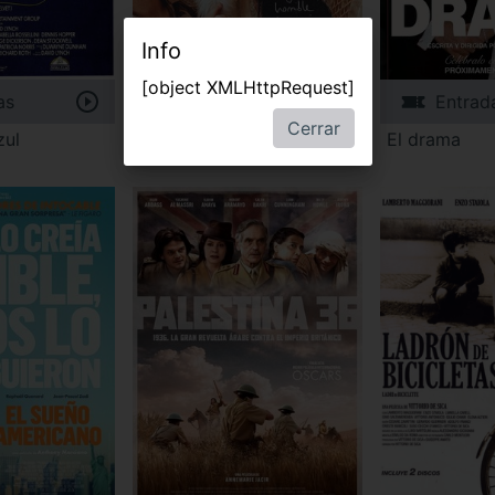
Info
[object XMLHttpRequest]
as
Entradas
Entrad
Cerrar
zul
Tal vez
El drama