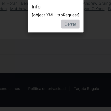
ier Horan
Ben Turner
Aymen Hamdouchi
Andrew Graing
Info
den
Matthew Sunderland
Calum Gittins
Ryan O'Kane
F
[object XMLHttpRequest]
Cerrar
condiciones
Política de privacidad
Tarjeta Regalo