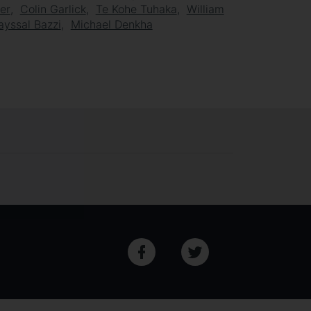
er
Colin Garlick
Te Kohe Tuhaka
William
ayssal Bazzi
Michael Denkha