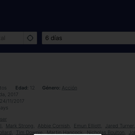
tos
Edad
12
Género
Acción
da, 2017
24/11/2017
days
ser
l
Mark Strong
Abbie Cornish
Emun Elliott
Jared Turner
llard
Tim Downie
Martin Hancock
Nicholas Boulton
Jo