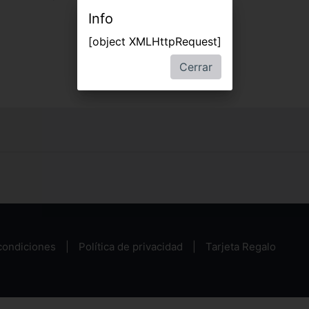
Info
[object XMLHttpRequest]
Cerrar
condiciones
Política de privacidad
Tarjeta Regalo