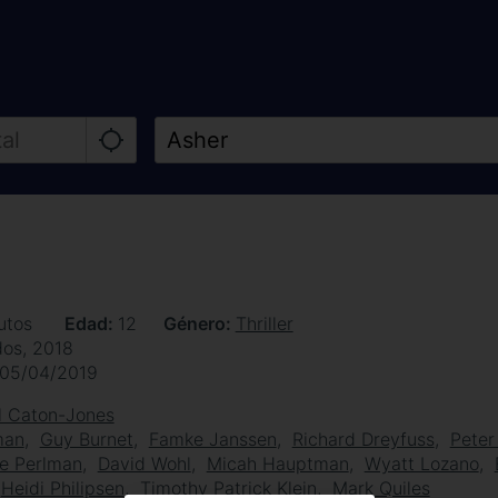
utos
Edad
12
Género
Thriller
dos, 2018
05/04/2019
l Caton-Jones
man
Guy Burnet
Famke Janssen
Richard Dreyfuss
Peter 
ke Perlman
David Wohl
Micah Hauptman
Wyatt Lozano
Heidi Philipsen
Timothy Patrick Klein
Mark Quiles