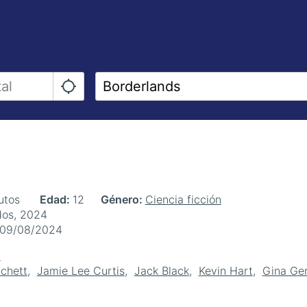
utos
Edad
12
Género
Ciencia ficción
dos, 2024
09/08/2024
h
chett
Jamie Lee Curtis
Jack Black
Kevin Hart
Gina Ge