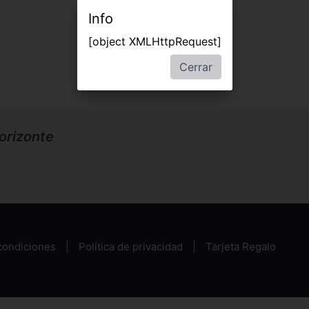
Info
[object XMLHttpRequest]
Cerrar
orizonte
condiciones
Política de privacidad
Tarjeta Regalo