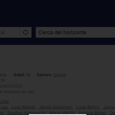
utos
Edad
16
Género
Drama
019
24/01/2020
m Horizont so nah
achte
 Lau
Luna Wedler
Jannik Schümann
Luise Befort
Jamie
ld
Stephan Kampwirth
Marta Martin
Victoria Mayer
De