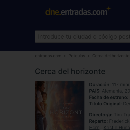
entradas.com
Películas
Cerca del horizonte
Cerca del horizonte
Duración
117 min
PAÍS
Alemania, 2
Fecha de estreno
Titulo Original
De
Director/a
Tim Tr
Reparto
Frederick
Horn
Kristin Huno