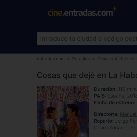
entradas.com
Películas
Cosas que dejé en
Cosas que dejé en La Hab
Duración
115 min
PAÍS
España, 201
Fecha de estreno
Director/a
Manuel
Reparto
Jorge Per
Charo Soriano
Pe