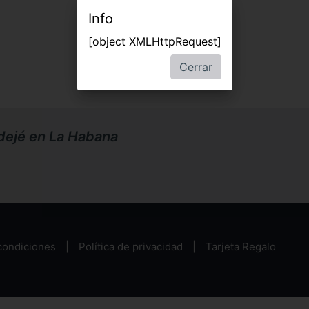
Info
[object XMLHttpRequest]
Cerrar
dejé en La Habana
condiciones
Política de privacidad
Tarjeta Regalo