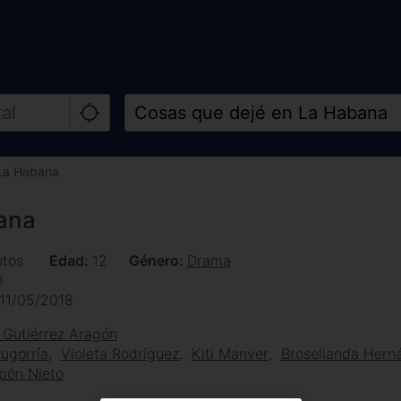
 La Habana
ana
utos
Edad
12
Género
Drama
8
11/05/2018
 Gutiérrez Aragón
ugorría
Violeta Rodríguez
Kiti Manver
Broselianda Hern
pón Nieto