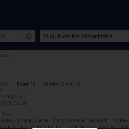
ciados
utos
Edad
16
Género
Comedia
0
23/10/2020
VORCE CLUB
l Youn
Biolay
Arnaud Ducret
François-Xavier Demaison
Audrey 
Michaël Youn
Frédérique Bel
Diane Bellam
Raphaël Carli