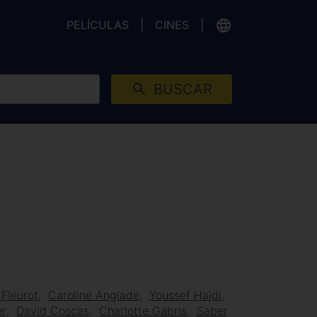
PELÍCULAS
CINES
BUSCAR
Fleurot
Caroline Anglade
Youssef Hajdi
er
David Coscas
Charlotte Gabris
Saber