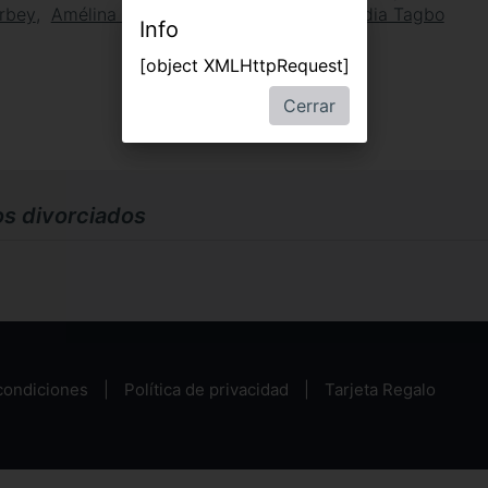
rbey
Amélina Limousin
Zoé Marchal
Claudia Tagbo
Info
[object XMLHttpRequest]
Cerrar
los divorciados
condiciones
Política de privacidad
Tarjeta Regalo