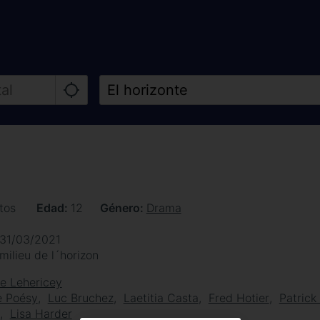
tos
Edad
12
Género
Drama
31/03/2021
milieu de l´horizon
e Lehericey
 Poésy
Luc Bruchez
Laetitia Casta
Fred Hotier
Patric
Lisa Harder