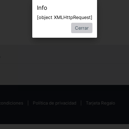
Info
[object XMLHttpRequest]
Cerrar
e
condiciones
Política de privacidad
Tarjeta Regalo