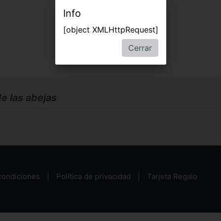
Info
[object XMLHttpRequest]
Cerrar
de las abejas
condiciones
Política de privacidad
Tarjeta Regalo