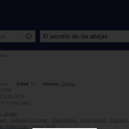
ejas
utos
Edad
12
Género
Drama
 2018
21/06/2019
l it to the bees
l Jankel
uin
Holliday Grainger
Kate Dickie
Emun Elliott
Lauren L
en Robertson
Alexa Snell