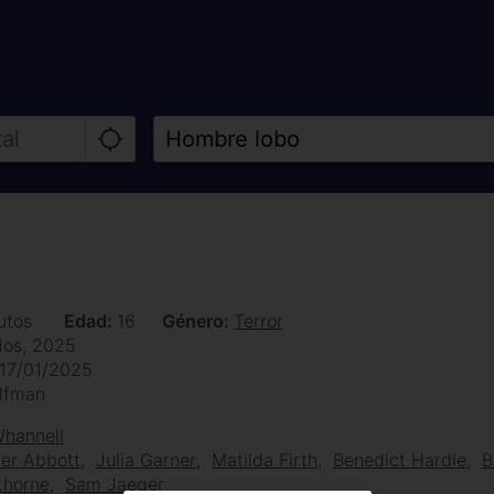
utos
Edad
16
Género
Terror
dos, 2025
17/01/2025
lfman
Whannell
her Abbott
Julia Garner
Matilda Firth
Benedict Hardie
B
thorne
Sam Jaeger