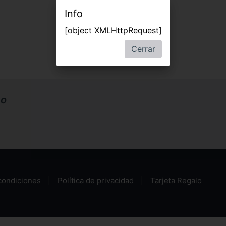
Info
[object XMLHttpRequest]
Cerrar
bo
condiciones
Política de privacidad
Tarjeta Regalo