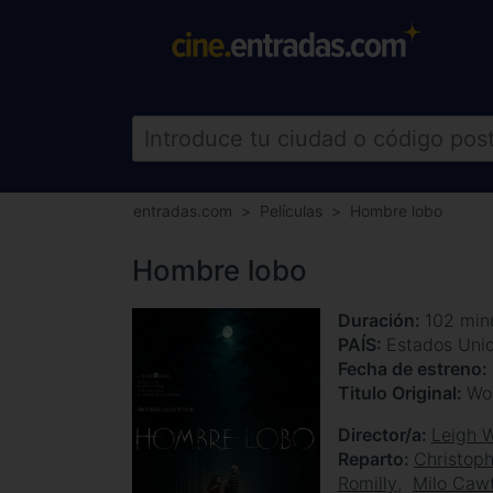
entradas.com
Películas
Hombre lobo
Hombre lobo
Duración
102 min
PAÍS
Estados Uni
Fecha de estreno
Titulo Original
Wo
Director/a
Leigh 
Reparto
Christop
Romilly
Milo Caw