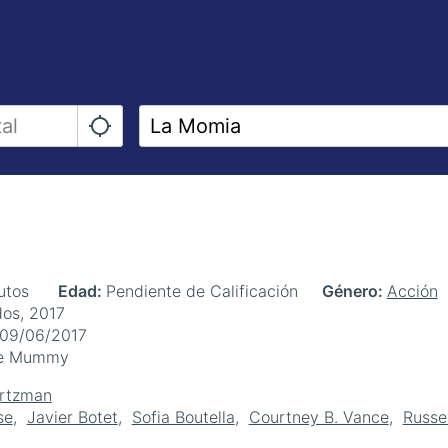
utos
Edad
Pendiente de Calificación
Género
Acción
os, 2017
09/06/2017
e Mummy
urtzman
se
Javier Botet
Sofia Boutella
Courtney B. Vance
Russe