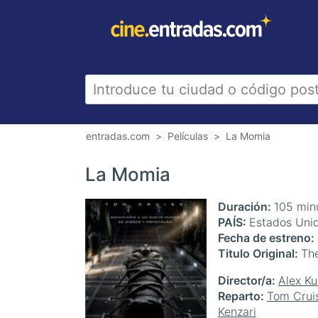
entradas.com
Películas
La Momia
La Momia
Duración
105 min
PAÍS
Estados Unid
Fecha de estreno
Titulo Original
Th
Director/a
Alex K
Reparto
Tom Crui
Kenzari