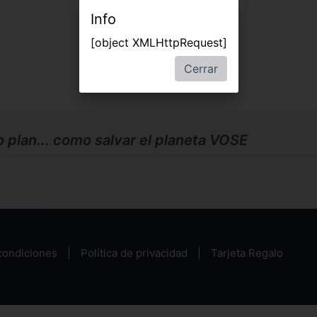
Info
[object XMLHttpRequest]
Cerrar
plan... como salvar el planeta VOSE
condiciones
Política de privacidad
Tarjeta Regalo