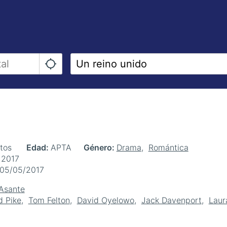
utos
Edad
APTA
Género
Drama
Romántica
 2017
05/05/2017
Asante
 Pike
Tom Felton
David Oyelowo
Jack Davenport
Laur