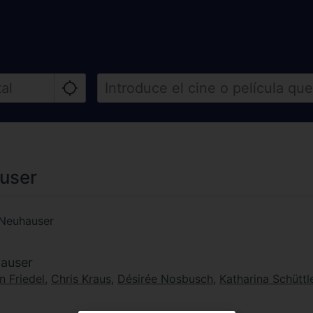
auser
 Neuhauser
hauser
n Friedel
,
Chris Kraus
,
Désirée Nosbusch
,
Katharina Schüttl