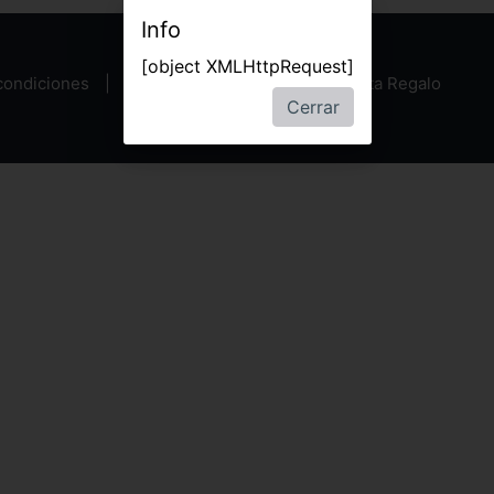
Info
[object XMLHttpRequest]
condiciones
Política de privacidad
Tarjeta Regalo
Cerrar