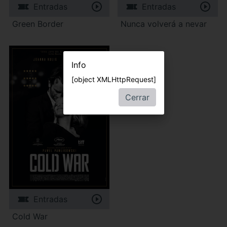
Entradas
Entradas
Green Border
Nunca volverá a nevar
Info
[object XMLHttpRequest]
Cerrar
Entradas
Cold War