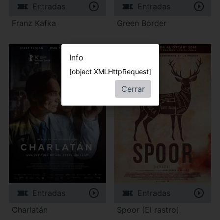
Entradas
Entradas
Franz Kafka
Green Border
Info
[object XMLHttpRequest]
Cerrar
Entradas
Entradas
Charlatán
Spoor (El rastro)