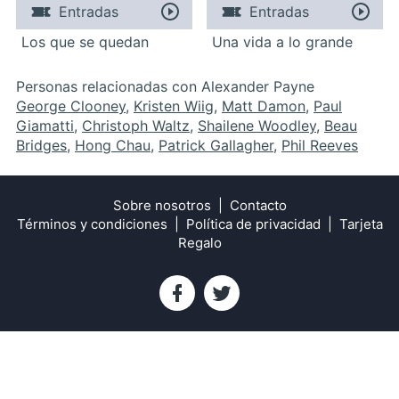
Entradas
Entradas
Los que se quedan
Una vida a lo grande
Personas relacionadas con Alexander Payne
George Clooney
,
Kristen Wiig
,
Matt Damon
,
Paul
Giamatti
,
Christoph Waltz
,
Shailene Woodley
,
Beau
Bridges
,
Hong Chau
,
Patrick Gallagher
,
Phil Reeves
Sobre nosotros
Contacto
Términos y condiciones
Política de privacidad
Tarjeta
Regalo