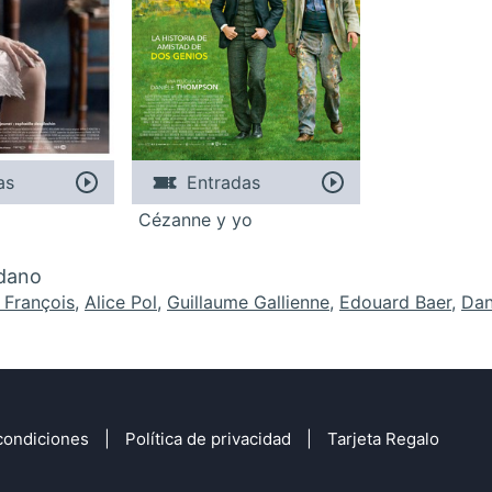
as
Entradas
Cézanne y yo
rdano
 François
,
Alice Pol
,
Guillaume Gallienne
,
Edouard Baer
,
Dan
condiciones
Política de privacidad
Tarjeta Regalo