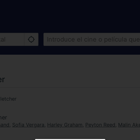
er
letcher
her
sand
,
Sofia Vergara
,
Harley Graham
,
Peyton Reed
,
Malin Ak