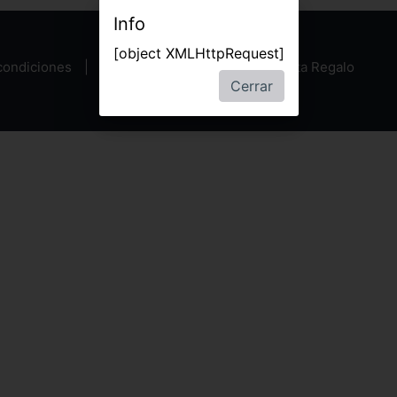
Info
[object XMLHttpRequest]
condiciones
Política de privacidad
Tarjeta Regalo
Cerrar