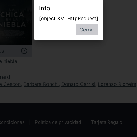
Info
[object XMLHttpRequest]
Cerrar
as
a niebla
rardi
a Cescon
,
Barbara Ronchi
,
Donato Carrisi
,
Lorenzo Richelm
condiciones
Política de privacidad
Tarjeta Regalo