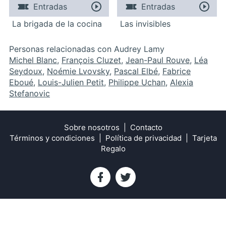
Entradas
Entradas
La brigada de la cocina
Las invisibles
Personas relacionadas con Audrey Lamy
Michel Blanc
,
François Cluzet
,
Jean-Paul Rouve
,
Léa
Seydoux
,
Noémie Lvovsky
,
Pascal Elbé
,
Fabrice
Eboué
,
Louis-Julien Petit
,
Philippe Uchan
,
Alexia
Stefanovic
Sobre nosotros
Contacto
Términos y condiciones
Política de privacidad
Tarjeta
Regalo