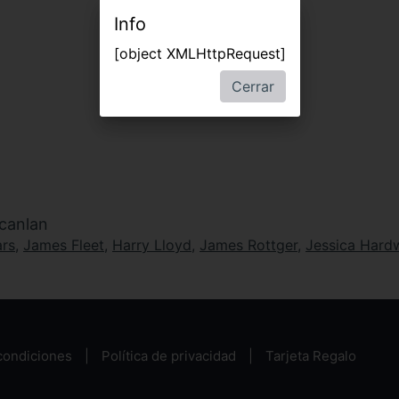
Info
[object XMLHttpRequest]
Cerrar
canlan
ars
,
James Fleet
,
Harry Lloyd
,
James Rottger
,
Jessica Hard
condiciones
Política de privacidad
Tarjeta Regalo