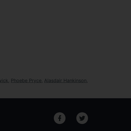
wick
,
Phoebe Pryce
,
Alasdair Hankinson
,