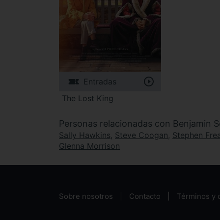
Entradas
The Lost King
Personas relacionadas con Benjamin S
Sally Hawkins
,
Steve Coogan
,
Stephen Fre
Glenna Morrison
Sobre nosotros
Contacto
Términos y 