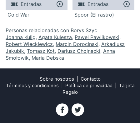
Entradas
Entradas
Cold War
Spoor (El rastro)
Personas relacionadas con Borys Szyc
Joanna Kulig
,
Agata Kulesza
,
Pawel Pawlikowski
,
Robert Wieckiewicz
,
Marcin Dorocinski
,
Arkadiusz
Jakubik
,
Tomasz Kot
,
Dariusz Chojnacki
,
Anna
Smołowik
,
Maria Debska
Sobre nosotros
Contacto
Términos y condiciones
Política de privacidad
Tarjeta
Regalo