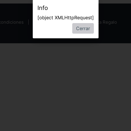
Info
[object XMLHttpRequest]
condiciones
Política de privacidad
Tarjeta Regalo
Cerrar