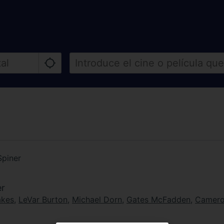
Spiner
er
akes
,
LeVar Burton
,
Michael Dorn
,
Gates McFadden
,
Camero