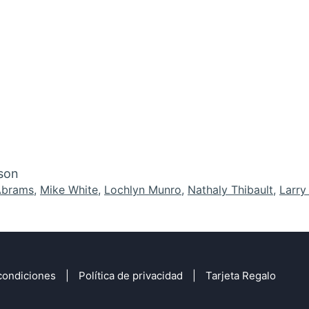
son
Abrams
,
Mike White
,
Lochlyn Munro
,
Nathaly Thibault
,
Larry
condiciones
Política de privacidad
Tarjeta Regalo