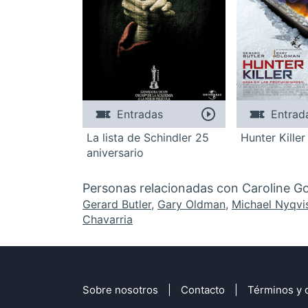
Entradas
Entrad
La lista de Schindler 25
Hunter Killer
aniversario
Personas relacionadas con Caroline Go
Gerard Butler
,
Gary Oldman
,
Michael Nyqvi
Chavarria
Sobre nosotros
Contacto
Términos y 