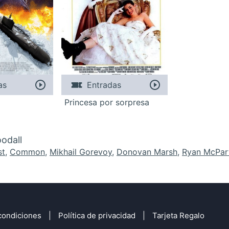
as
Entradas
Princesa por sorpresa
odall
st
,
Common
,
Mikhail Gorevoy
,
Donovan Marsh
,
Ryan McPart
condiciones
Política de privacidad
Tarjeta Regalo