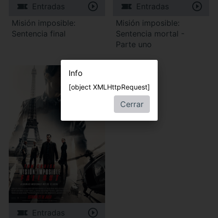
Entradas
Entradas
Misión imposible:
Misión imposible:
Sentencia final
Sentencia mortal -
Parte uno
Info
[object XMLHttpRequest]
Cerrar
Entradas