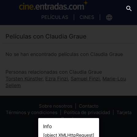
PELÍCULAS
CINES
Películas con Claudia Graue
No se han encontrado películas con Claudia Graue
Personas relacionadas con Claudia Graue
Torsten Künstler
,
Ezra Finzi
,
Samuel Finzi
,
Marie-Lou
Sellem
Sobre nosotros
Contacto
Términos y condiciones
Política de privacidad
Tarjeta
Regalo
Info
[object XMLHttpRequest]