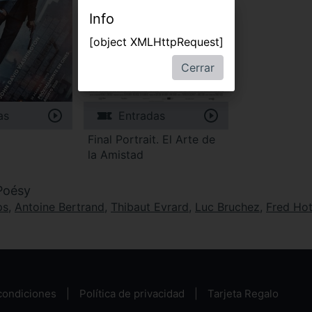
Info
[object XMLHttpRequest]
Cerrar
as
Entradas
Final Portrait. El Arte de
la Amistad
Poésy
ps
,
Antoine Bertrand
,
Thibaut Evrard
,
Luc Bruchez
,
Fred Hot
condiciones
Política de privacidad
Tarjeta Regalo