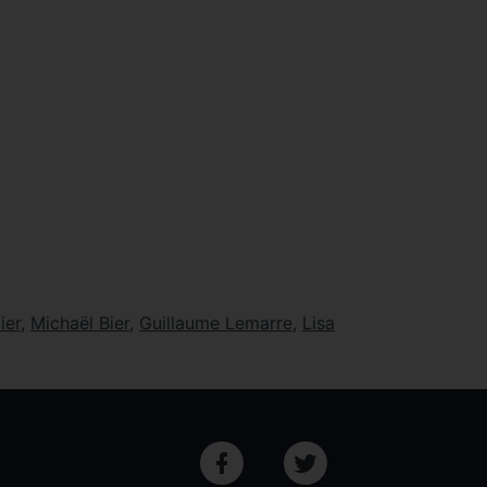
ier
,
Michaël Bier
,
Guillaume Lemarre
,
Lisa