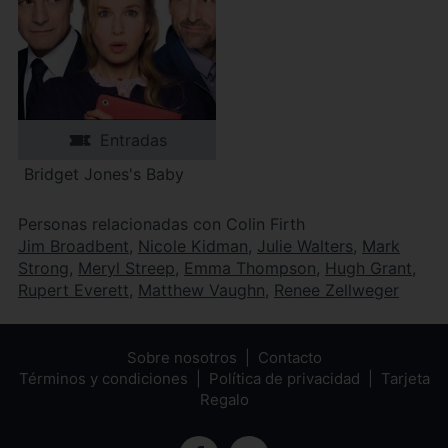
Entradas
Bridget Jones's Baby
Personas relacionadas con Colin Firth
Jim Broadbent
,
Nicole Kidman
,
Julie Walters
,
Mark
Strong
,
Meryl Streep
,
Emma Thompson
,
Hugh Grant
,
Rupert Everett
,
Matthew Vaughn
,
Renee Zellweger
Sobre nosotros
Contacto
Términos y condiciones
Política de privacidad
Tarjeta
Regalo