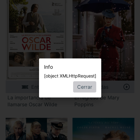
Info
[object XMLHttpRequest]
Cerrar
Entradas
Entradas
La importancia de
El regreso de Mary
llamarse Oscar Wilde
Poppins