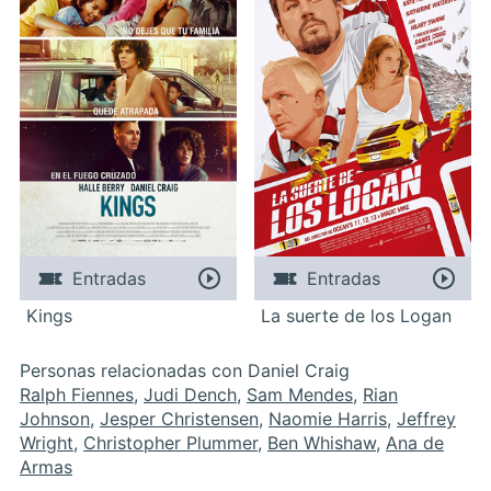
Entradas
Entradas
Kings
La suerte de los Logan
Personas relacionadas con Daniel Craig
Ralph Fiennes
,
Judi Dench
,
Sam Mendes
,
Rian
Johnson
,
Jesper Christensen
,
Naomie Harris
,
Jeffrey
Wright
,
Christopher Plummer
,
Ben Whishaw
,
Ana de
Armas