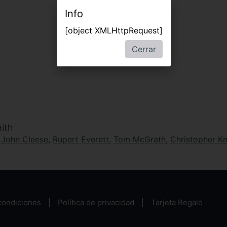
Info
[object XMLHttpRequest]
Cerrar
ith
,
John Cleese
,
Rupert Everett
,
Tom McGrath
,
Christopher Kn
condiciones
Política de privacidad
Tarjeta Regalo