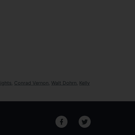
ights
,
Conrad Vernon
,
Walt Dohrn
,
Kelly