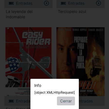
Entradas
Entradas
La leyenda del
Terciopelo azul
indomable
Info
[object XMLHttpRequest]
Cerrar
Entradas
Entradas