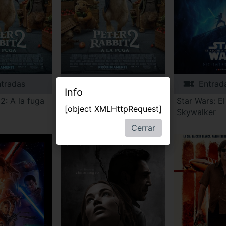
tradas
Entradas
Entrad
Info
2: A la fuga
Peter Rabbit 2: A la fuga
Star Wars: E
[object XMLHttpRequest]
Skywalker
Cerrar