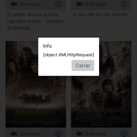
Entradas
Entradas
El señor de los anillos:
El rey del fin del mundo
Las dos torres - Versión
Extendida
Info
[object XMLHttpRequest]
Cerrar
Entradas
Entradas