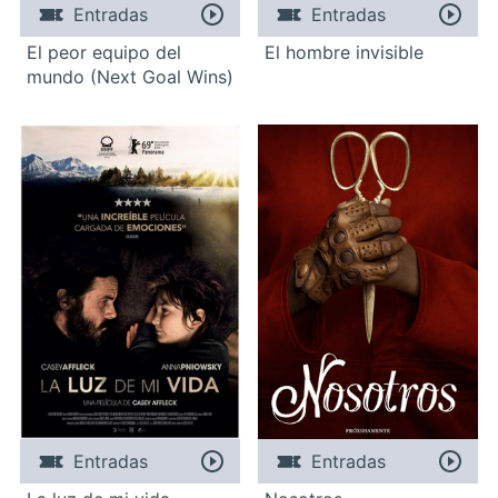
Entradas
Entradas
El peor equipo del
El hombre invisible
mundo (Next Goal Wins)
Entradas
Entradas