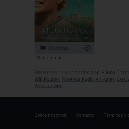
Entradas
Midsommar
Personas relacionadas con Ellora Torc
Will Poulter
,
Florence Pugh
,
Ari Aster
,
Lars 
Anki Larsson
Sobre nosotros
Contacto
Términos y 