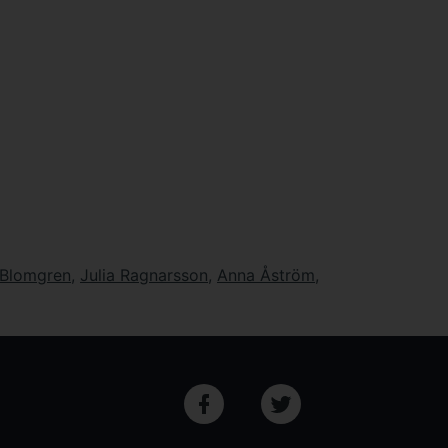
 Blomgren
,
Julia Ragnarsson
,
Anna Åström
,