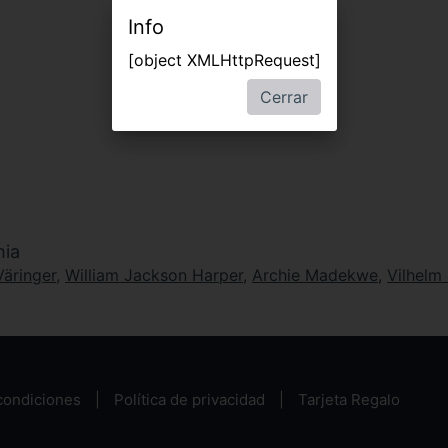
Info
[object XMLHttpRequest]
Cerrar
hia
Väringer
,
William Jackson Harper
,
Archie Madekwe
,
Vilhelm
condiciones
Política de privacidad
Tarjeta Regalo