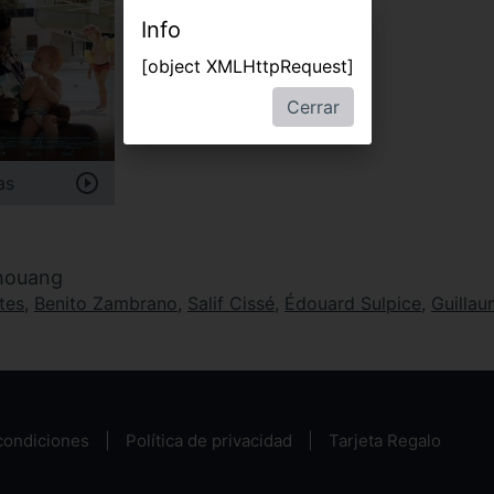
Info
[object XMLHttpRequest]
Cerrar
as
chouang
tes
,
Benito Zambrano
,
Salif Cissé
,
Édouard Sulpice
,
Guillau
condiciones
Política de privacidad
Tarjeta Regalo