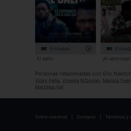
Entradas
Entrad
El salto
¡Al abordaje!
Personas relacionadas con Eric Nant
Vicky Peña
,
Vicenta N'Dongo
,
Mariola Fuen
Martínez-Val
Sobre nosotros
Contacto
Términos y 