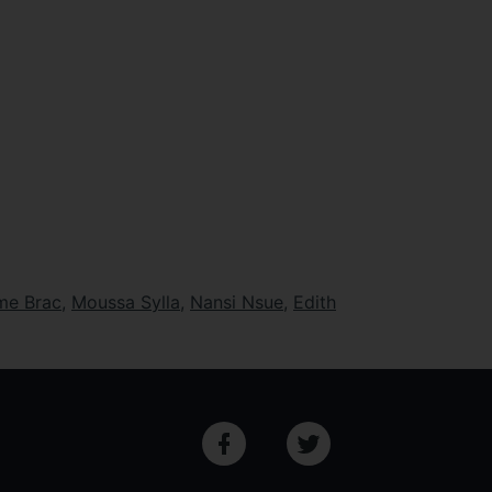
me Brac
,
Moussa Sylla
,
Nansi Nsue
,
Edith