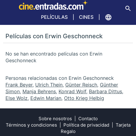
PELÍCULAS
CINES
Películas con Erwin Geschonneck
No se han encontrado películas con Erwin
Geschonneck
Personas relacionadas con Erwin Geschonneck
Frank Beyer
,
Ulrich Thein
,
Günter Reisch
,
Günther
Simon
,
Manja Behrens
,
Konrad Wolf
,
Barbara Dittus
,
Else Wolz
,
Edwin Marian
,
Otto Krieg Helbig
Sobre nosotros
Contacto
Términos y condiciones
Política de privacidad
Tarjeta
Regalo