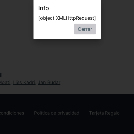
Info
[object XMLHttpRequest]
Cerrar
i
Moati
,
Iliès Kadri
,
Jan Budar
condiciones
Política de privacidad
Tarjeta Regalo