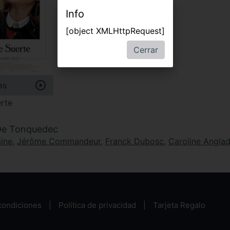
Info
[object XMLHttpRequest]
Cerrar
as
rte
 De Tonquedec
aine
,
Jérôme Commandeur
,
Franck Dubosc
,
Caroline Angla
condiciones
Política de privacidad
Tarjeta Regalo