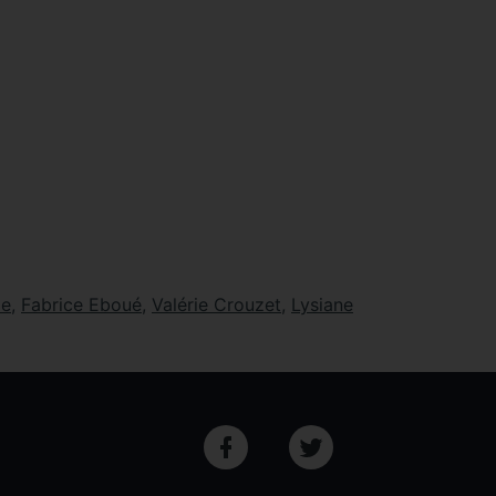
de
,
Fabrice Eboué
,
Valérie Crouzet
,
Lysiane