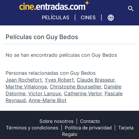
PELÍCULAS
CINES
Películas con Guy Bedos
No se han encontrado películas con Guy Bedos
Personas relacionadas con Guy Bedos
Jean Rochefort
,
Yves Robert
,
Claude Brasseur
,
Marthe Villalonga
,
Christophe Bourseiller
,
Danièle
Delorme
,
Victor Lanoux
,
Catherine Verlor
,
Pascale
Reynaud
,
Anne-Marie Blot
Sobre nosotros
Contacto
Términos y condiciones
Política de privacidad
Tarjeta
Regalo