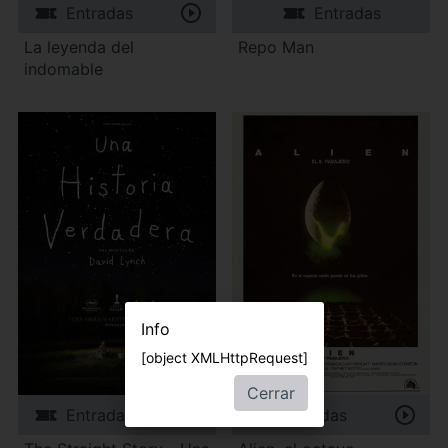
Entradas
Entradas
La leyenda del
Repo Man
indomable
Info
[object XMLHttpRequest]
Cerrar
Entradas
Entradas