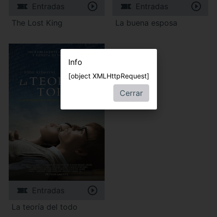
Entradas
Entradas
The Lost King
La buena esposa
Info
[object XMLHttpRequest]
Cerrar
Entradas
La teoría del todo