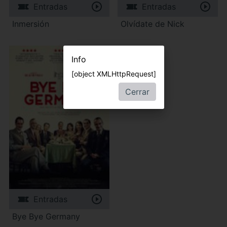
Entradas
Entradas
Inmersión
Olvídate de Nick
Info
[object XMLHttpRequest]
Cerrar
Entradas
Bye Bye Germany